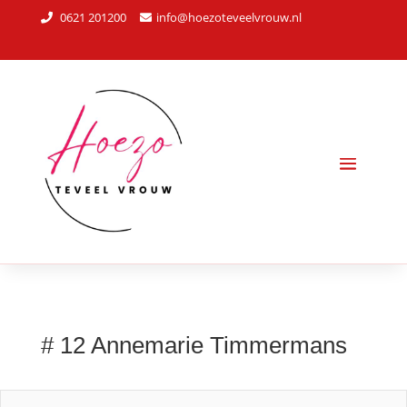
0621 201200
info@hoezoteveelvrouw.nl
# 12 Annemarie Timmermans