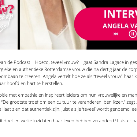
 van de Podcast – Hoezo, teveel vrouw? – gaat Sandra Lagace in ge
gieke en authentieke Rotterdamse vrouw die na dertig jaar de cor
oombaan te creëren. Angela vertelt hoe ze als “teveel vrouw” haar 
haar hoofd en hart te herstellen.
tie met empathie en inspireert leiders om hun vrouwelijke en mann
“De grootste troef om een cultuur te veranderen, ben ikzelf,” zegt 
 laat zien dat authentiek zijn, juist als je ‘teveel’ wordt genoemd, ee
it doet en welke inzichten haar leven hebben veranderd? Luister na