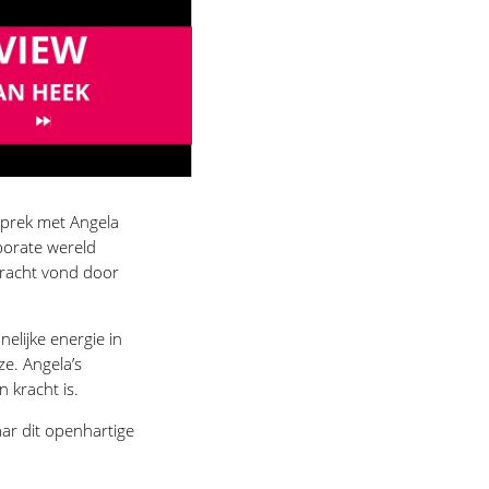
sprek met Angela
porate wereld
kracht vond door
elijke energie in
ze. Angela’s
n kracht is.
ar dit openhartige