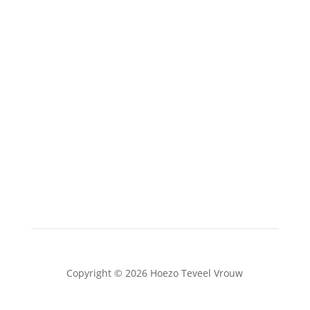
Wijnhaven 47 B
3011 WH Rotterdam
Contact
✆ 06 21 20 1200
✉ info@hoezoteveelvrouw.nl
Copyright © 2026 Hoezo Teveel Vrouw