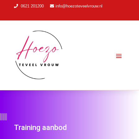
0621 201200
info@hoezoteveelvrouw.nl
Training aanbod