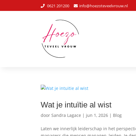
0621 201200
info@hoezoteveelvrouw.nl
Wat je intuïtie al wist
door
Sandra Lagace
|
jun 1, 2026
|
Blog
Laten we innerlijk leiderschap in het perspecti
managers die mensen managen, leiden. Je denkt