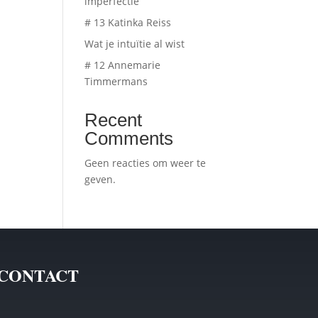
imperfectie
# 13 Katinka Reiss
Wat je intuïtie al wist
# 12 Annemarie
Timmermans
Recent
Comments
Geen reacties om weer te
geven.
CONTACT