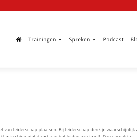
Trainingen
Spreken
Podcast
Bl
ef van leiderschap plaatsen. Bij leiderschap denk je waarschijnlijk
 misschien niet direct aan het leiden van jezelf. Dan spreek je