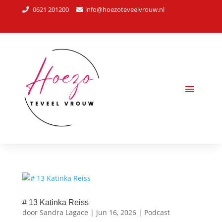
0621 201200
info@hoezoteveelvrouw.nl
# 13 Katinka Reiss
door
Sandra Lagace
|
jun 16, 2026
|
Podcast