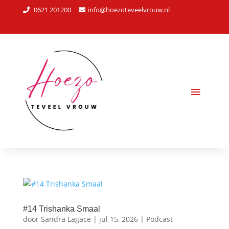
0621 201200
info@hoezoteveelvrouw.nl
#14 Trishanka Smaal
door
Sandra Lagace
|
jul 15, 2026
|
Podcast